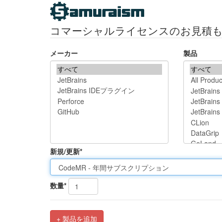
コマーシャルライセンスのお見積
メーカー
製品
新規/更新*
数量*
+ 製品を追加